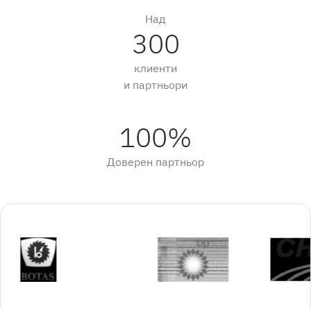
Над
300
клиенти
и партньори
100%
Доверен партньор