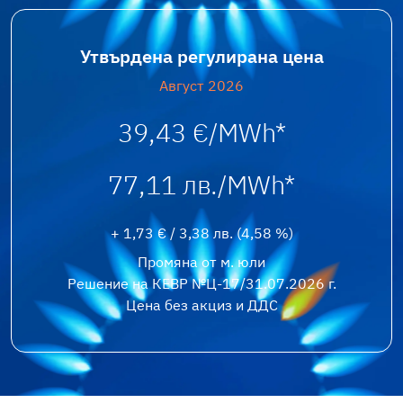
Утвърдена регулирана цена
Август 2026
39,43 €/MWh*
77,11 лв./MWh*
+ 1,73 € / 3,38 лв. (4,58 %)
Промяна от м.
юли
Решение на КЕВР №Ц-17/31.07.2026 г.
Цена без акциз и ДДС